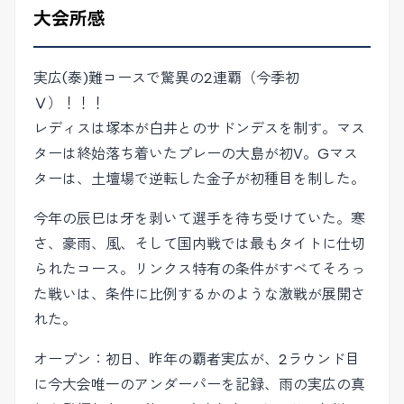
大会所感
実広(泰)難コースで驚異の2連覇（今季初
Ⅴ）！！！
レディスは塚本が白井とのサドンデスを制す。マス
ターは終始落ち着いたプレーの大島が初V。Gマス
ターは、土壇場で逆転した金子が初種目を制した。
今年の辰巳は牙を剥いて選手を待ち受けていた。寒
さ、豪雨、風、そして国内戦では最もタイトに仕切
られたコース。リンクス特有の条件がすべてそろっ
た戦いは、条件に比例するかのような激戦が展開さ
れた。
オープン：初日、昨年の覇者実広が、2ラウンド目
に今大会唯一のアンダーパーを記録、雨の実広の真