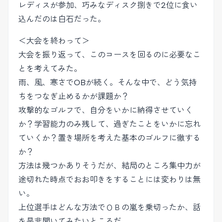
レディスが参加、巧みなディスク捌きで2位に食い
込んだのは白石だった。
＜大会を終わって＞
大会を振り返って、このコースを回るのに必要なこ
とを考えてみた。
雨、風、寒さでOBが続く。そんな中で、どう気持
ちをつなぎ止めるかが課題か？
攻撃的なゴルフで、自分をいかに納得させていく
か？学習能力のみ残して、過ぎたことをいかに忘れ
ていくか？置き場所を考えた基本のゴルフに徹する
か？
方法は幾つかありそうだが、結局のところ集中力が
途切れた時点でおお叩きをすることには変わりは無
い。
上位選手はどんな方法でＯＢの嵐を乗切ったか、話
を是非聞いてみたいところだ。