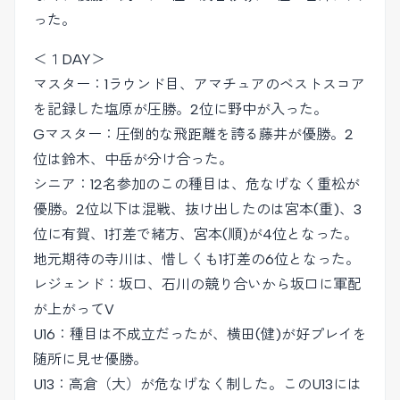
った。
＜１DAY＞
マスター：1ラウンド目、アマチュアのベストスコア
を記録した塩原が圧勝。2位に野中が入った。
Gマスター：圧倒的な飛距離を誇る藤井が優勝。2
位は鈴木、中岳が分け合った。
シニア：12名参加のこの種目は、危なげなく重松が
優勝。2位以下は混戦、抜け出したのは宮本(重)、3
位に有賀、1打差で緒方、宮本(順)が4位となった。
地元期待の寺川は、惜しくも1打差の6位となった。
レジェンド：坂口、石川の競り合いから坂口に軍配
が上がってV
U16：種目は不成立だったが、横田(健)が好プレイを
随所に見せ優勝。
U13：高倉（大）が危なげなく制した。このU13には