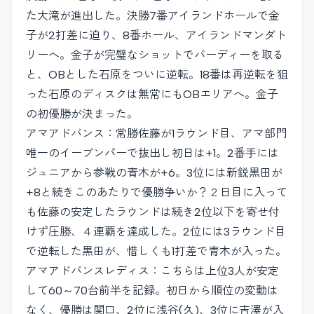
た大滝が進出した。決勝7番アイランドホールで金
子が2打差に迫り、8番ホール、アイランドマンダト
リーへ。金子が完璧なショットでバーディーを取る
と、OBとした石原をついに逆転。18番は再逆転を狙
った石原のディスクは無常にもOBエリアへ。金子
の初優勝が決まった。
アマアドバンス：常勝佐藤が1ラウンド目、アマ部門
唯一のイーブンパーで抜出し初日は+1。2番手には
ジュニアから参戦の青木が+6。3位には新鋭黒田が
+8と続きこのあたりで優勝争いか？２日目に入って
も佐藤の安定したラウンドは続き2位以下を寄せ付
けず圧勝、４連覇を達成した。2位には3ラウンド目
で逆転した黒田が、惜しくも1打差で青木が入った。
アマアドバンスレディス：こちらは上位3人が安定
して60～70台前半を記録。初日から順位の変動は
なく、優勝は関口、2位に浅谷(久)、3位に吉澤が入