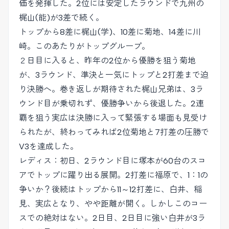
価を発揮した。2位には安定したラウンドで九州の
梶山(能)が3差で続く。
トップから8差に梶山(学)、10差に菊地、14差に川
崎。このあたりがトップグループ。
２日目に入ると、昨年の2位から優勝を狙う菊地
が、3ラウンド、準決と一気にトップと2打差まで迫
り決勝へ。巻き返しが期待された梶山兄弟は、3ラ
ウンド目が乗切れず、優勝争いから後退した。2連
覇を狙う実広は決勝に入って緊張する場面も見受け
られたが、終わってみれば2位菊地と7打差の圧勝で
V3を達成した。
レディス：初日、2ラウンド目に塚本が60台のスコ
アでトップに躍り出る展開。2打差に福原で、1：1の
争いか？後続はトップから11～12打差に、白井、稲
見、実広となり、やや距離が開く。しかしこのコー
スでの絶対はない。2日目、2日目に強い白井が3ラ