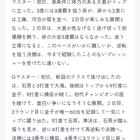
マスター：初日、悪条件に体力のある大島がトップ
に立った。3差には3連覇を狙う岸が、岸から2差に
は工藤、河合が肩を並べ、2日目が楽しみな展開と
なった。２日目は、大島が危なげなく逃げ切って初
優勝を飾り、岸の大会3連覇はならなかった。追う
立場になると、このコースがいかに難しいか、逆転
を狙う決勝は、今まで経験したことのないプレッシ
ャーを受けたに違いない。
Gマスター：初日、新設のクラスで抜け出したの
は、石原と3打差で大滝。後続はトップから9打差に
金子、11打差に横田が続く。初代チャンピオンの座
を賭けて、面白い争いになりそうな展開。２日目、
3ラウンド目に金子が唯一60台を記録して一気にト
ップに躍り出た。1打差で石原。準決は、石原が踏ん
張りを見せ、逆に4打差を付けて再逆転で決勝へ。
決勝には3番手に横田、4番手に3ラウンド目に嵌っ