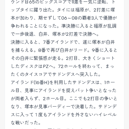
ウンド目65のビッグスコアで11差を一気に逆転、ト
ップタイに躍り出た。タイには福原が、2打差に塚
本が加わり、期せずして06～08の覇者3人で優勝が
争われることになった。準決勝に入ると福原が乱調
で一歩後退、白井、塚本が2打差で決勝へ。
決勝に入ると、7番アイランドで、遂に塚本が白井
を捕らえる。8番で再び白井がリード。9番に入ると
その白井に緊張感が走る。2打目、大きくショート
したディスクはPZへ。72ホールを終わって、まっ
たくのタイスコアでサドンデスへ突入した。
アイランド(16番H)を利用したサドンデスは、1ホー
ル目、見事にアイランドを捉えパット争いとなった
が両者入らず、2ホール目。ここでも2打目の争いと
なり、塚本が見事バーディーで決着した。サドンデ
スに入って１度もアイランドを外さないハイレベル
な戦いだった。