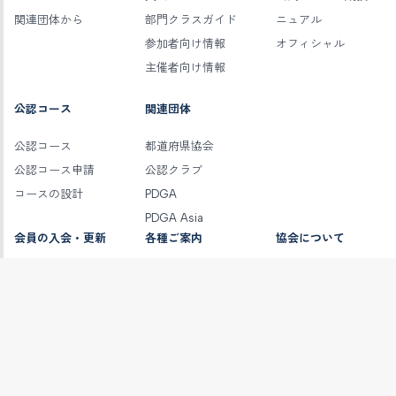
関連団体から
部門クラスガイド
ニュアル
参加者向け情報
オフィシャル
主催者向け情報
公認コース
関連団体
公認コース
都道府県協会
公認コース申請
公認クラブ
コースの設計
PDGA
PDGA Asia
会員の入会・更新
各種ご案内
協会について
会員検索
ショップ
協会情報
会員区分
スポンサー募集
会長挨拶
JPDGAポイント
公認指導員
組織図
JPDGAポイントラン
保険
定款
キング
事業・決算報告
個人情報取扱につい