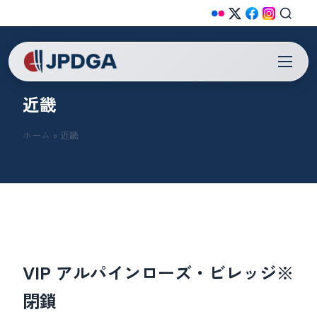
仮設
常設
常設
常設
常設
常設
近畿
ホーム
»
近畿
VIP アルパインローズ・ビレッジ※
閉鎖