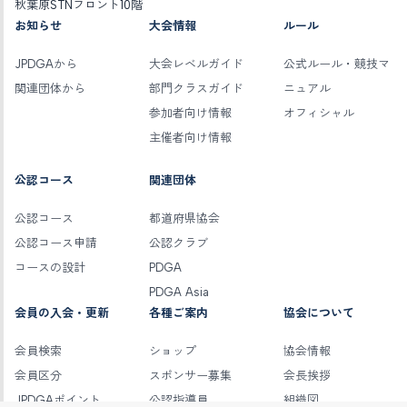
秋葉原STNフロント10階
お知らせ
大会情報
ルール
JPDGAから
大会レベルガイド
公式ルール・競技マ
関連団体から
部門クラスガイド
ニュアル
参加者向け情報
オフィシャル
主催者向け情報
公認コース
関連団体
公認コース
都道府県協会
公認コース申請
公認クラブ
コースの設計
PDGA
PDGA Asia
会員の入会・更新
各種ご案内
協会について
会員検索
ショップ
協会情報
会員区分
スポンサー募集
会長挨拶
JPDGAポイント
公認指導員
組織図