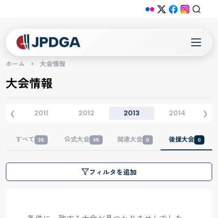
ホーム
>
大会情報
大会情報
0
2011
2012
2013
2014
❮
❯
すべて
公式大会
関連大会
後援大会
35
35
0
0
フィルタを追加