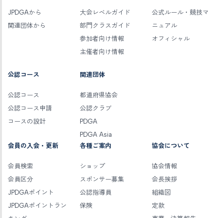
JPDGAから
大会レベルガイド
公式ルール・競技マ
関連団体から
部門クラスガイド
ニュアル
参加者向け情報
オフィシャル
主催者向け情報
公認コース
関連団体
公認コース
都道府県協会
公認コース申請
公認クラブ
コースの設計
PDGA
PDGA Asia
会員の入会・更新
各種ご案内
協会について
会員検索
ショップ
協会情報
会員区分
スポンサー募集
会長挨拶
JPDGAポイント
公認指導員
組織図
JPDGAポイントラン
保険
定款