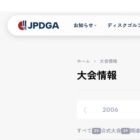
お知らせ
ディスクゴル
ホーム
>
大会情報
大会情報
2006
❮
すべて
公式大会
関連
29
29