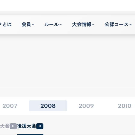
フとは
会員
ルール
大会情報
公認コース
2007
2008
2009
2010
大会
後援大会
0
0