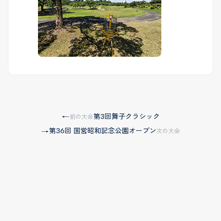
第3回舞子クラシック
←
前の大会
第36回 国営昭和記念公園オープン
→
次の大会