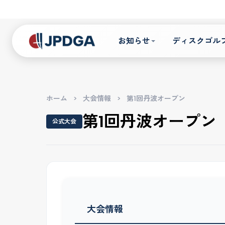
お知らせ
ディスクゴル
ホーム
>
大会情報
>
第1回丹波オープン
第1回丹波オープン
公式大会
大会情報