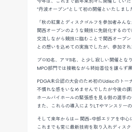
今年は、これまで数年来別々に開催していた
”丹波オープン”として初の開催といたしまし
「秋の紅葉とディスクゴルフを参加者みんな
関西オープンのような競技に先鋭化するので
交流しながら競技に臨むことで関西オープン
との想いを込めての実施でしたが、参加され
プロ10名、アマ11名、と少し寂しい開催と
MPO部門では接戦ながら終始首位を譲らず
PDGA未公認の大会のため初のUdiscの
不慣れな感をいなめませんでしたが今後の課
ホールバイホールの緊張感を見る側の選手の
また、これらの導入によりLTやマンスリー
そして来年からは— 関西-中部エリアを中
これまでも常に最新技術を取り入れディスク