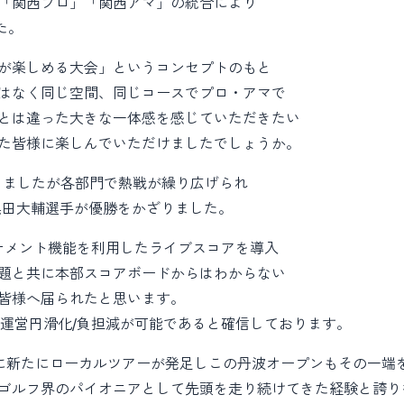
「関西プロ」「関西アマ」の統合により
た。
が楽しめる大会」というコンセプトのもと
はなく同じ空間、同じコースでプロ・アマで
とは違った大きな一体感を感じていただきたい
た皆様に楽しんでいただけましたでしょうか。
なりましたが各部門で熱戦が繰り広げられ
黒田大輔選手が優勝をかざりました。
トーナメント機能を利用したライブスコアを導入
題と共に本部スコアボードからはわからない
皆様へ届られたと思います。
の運営円滑化/負担減が可能であると確信しております。
心に新たにローカルツアーが発足しこの丹波オープンもその一端
ゴルフ界のパイオニアとして先頭を走り続けてきた経験と誇り