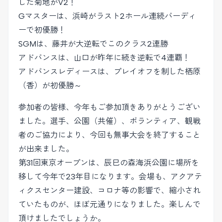
した菊地がV2！
Gマスターは、浜崎がラスト2ホール連続バーディ
ーで初優勝！
SGMは、藤井が大逆転でこのクラス2連勝
アドバンスは、山口が昨年に続き逆転で4連覇！
アドバンスレディースは、プレイオフを制した栖原
（香）が初優勝～
参加者の皆様、今年もご参加頂きありがとうござい
ました。選手、公園（共催）、ボランティア、観戦
者のご協力により、今回も無事大会を終了すること
が出来ました。
第31回東京オープンは、辰巳の森海浜公園に場所を
移して今年で23年目になります。会場も、アクアテ
ィクスセンター建設、コロナ等の影響で、縮小され
ていたものが、ほぼ元通りになりました。楽しんで
頂けましたでしょうか。