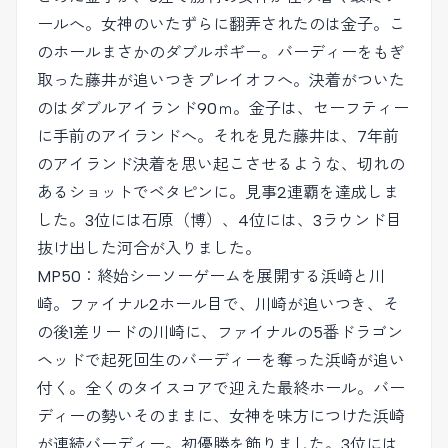
ールへ。女神のいたずらに翻弄されたのは金子。こ
のホールまさかのダブルボギー。バーディーをもぎ
取った藤井が追いつきプレイオフへ。決着がついた
のはダブルアイランド90ｍ。金子は、セーフティー
に手前のアイランドへ。それを見た藤井は、7年前
のアイランド決着を思い起こさせるような、切れの
あるショットでベタピンに。見事2連覇を達成しま
した。3位には石原（博）、4位には、3ラウンド目
抜け出した河合が入りました。
MP50：終始シーソーゲームを展開する浜崎と川
崎。ファイナル2ホール目で、川崎が追いつき、そ
の後1差リードの川崎に、ファイナルの5番ドラゴン
ヘッドで起死回生のバーディーを奪った浜崎が追い
付く。全くのタイスコアで迎えた最終ホール。バー
ディーの勢いそのままに、女神を味方につけた浜崎
が連続バーディー。初優勝を飾りました。3位には