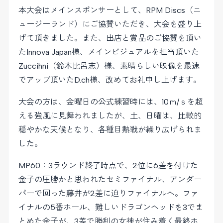
本大会はメインスポンサーとして、RPM Discs（ニ
ュージーランド）にご協賛いただき、大会を盛り上
げて頂きました。また、出店と賞品のご協賛を頂い
たInnova Japan様、メインビジュアルを担当頂いた
Zuccihni（鈴木比呂志）様、素晴らしい映像を最速
でアップ頂いたD.ch様、改めてお礼申し上げます。
大会の方は、金曜日の公式練習時には、10ｍ/ｓを超
える強風に見舞われましたが、土、日曜は、比較的
穏やかな天候となり、各種目熱戦が繰り広げられま
した。
MP60：3ラウンド終了時点で、2位に6差を付けた
金子の圧勝かと思われたセミファイナル、アンダー
パーで回った藤井が2差に迫りファイナルへ。ファ
イナルの5番ホール、難しいドラゴンヘッドを3でま
とめた金子が、3差で勝利の女神が住み着く最終ホ