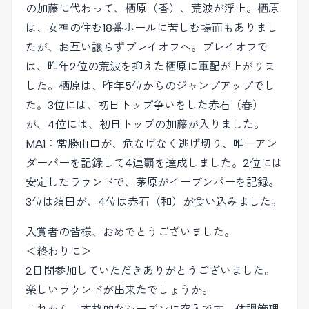
の加藤に代わって、栖原（香）、荒波が浮上。栖原
は、女神の住む18番ホールに苦しむ場面もありまし
たが、お互い譲らずプレイオフへ。プレイオフで
は、昨年2位の荒波を抑えた栖原に軍配が上がりま
した。栖原は、昨年5位からのジャンプアップでし
た。3位には、初日トップ争いをした赤石（春）
が、4位には、初日トップの加藤が入りました。
MA1：常勝山口が、危なげなく逃げ切り、唯一アン
ダーパーを記録して4連覇を達成しました。2位には
安定したラウンドで、茅原がイーブンパーを記録。
3位は須田が、4位は赤石（和）が食い込みました。
入賞者の皆様、おめでとうございました。
＜終わりに＞
2日間参加していただきありがとうございました。
楽しいラウンドが出来たでしょうか。