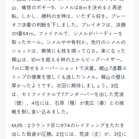
山、痛恨のボギー5、シメルは8ｍを決めると再逆
転。しかし、勝利の女神は、いたずら好き。プレー
オフ決着の判断を下しました。プレイオフは、決勝
の1番114ｍ。ファイナルで、シメルがバーディーを
取ったホール。シメルやや有利か。先行のシメルの
ショットは、無情にも枝を擦ってＯＢ。楽になった
梶山は、10ｍを超える林の上からビッグハイザー。
7ｍに寄せるスーパーショットで決着。梶山7連覇ス
トップの偉業を惜しくも逃したシメル。梶山の壁は
厚かったようです。次回に期待しましょう。3位
は、セミファイナルで7アンダーパーを出した荒波
（健）、4位には、石原（雅）が実広（泰）との接
戦を制し食い込みました。
MJ15：2ラウンド目に974のレイティングをたたき
出した板倉が圧勝。2位には、荒波（丈）が、3位に