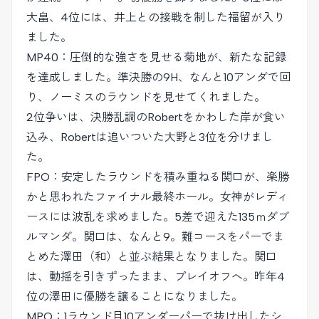
大畠、4位には、井上との接戦を制した福留が入り
ました。
MP40：圧倒的な強さを見せる菊地が、新たな記録
を達成しました。準決勝の9H、なんと10アンダで回
り、ノーミスのラウンドを見せてくれました。
2位争いは、決勝乱調のRobertをかわした岸が食い
込み、Robertは追いついた大野と3位を分けまし
た。
FPO：安定したラウンドを積み重ねる関口が、楽勝
かと思われたファイナル最終ホール。女神がレディ
ースには波乱を求めました。5差で迎えた135ｍダブ
ルマンダ。関口は、なんと9。難コースをパーでま
とめた澤田（和）と並ぶ結果となりました。関口
は、動揺を引きずったまま、プレイオフへ。昨年4
位の澤田に優勝を譲ることになりました。
MPO：1ラウンド目10アンダーパーで抜け出したシ