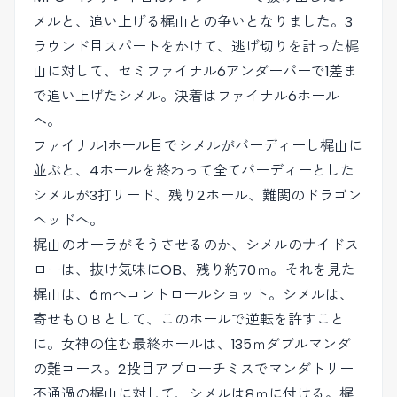
メルと、追い上げる梶山との争いとなりました。3
ラウンド目スパートをかけて、逃げ切りを計った梶
山に対して、セミファイナル6アンダーパーで1差ま
で追い上げたシメル。決着はファイナル6ホール
へ。
ファイナル1ホール目でシメルがバーディーし梶山に
並ぶと、4ホールを終わって全てバーディーとした
シメルが3打リード、残り2ホール、難関のドラゴン
ヘッドへ。
梶山のオーラがそうさせるのか、シメルのサイドス
ローは、抜け気味にOB、残り約70ｍ。それを見た
梶山は、6ｍへコントロールショット。シメルは、
寄せもＯＢとして、このホールで逆転を許すこと
に。女神の住む最終ホールは、135ｍダブルマンダ
の難コース。2投目アプローチミスでマンダトリー
不通過の梶山に対して、シメルは8ｍに付ける。梶