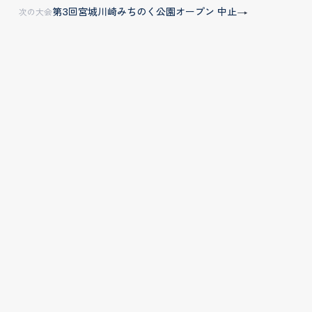
第3回宮城川崎みちのく公園オープン 中止
→
次の大会