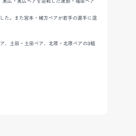
で、実広・実広ペアを逆転した渡部・福田ペア
ました。また宮本・緒方ペアが若手の選手に混
ペア、土田・土田ペア、北原・北原ペアの3組