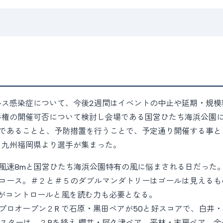
ィルス感染症について、今後2週間はイベントの中止や延期・規
選手権の開催可否について検討し会場である国営ひたち海浜公園
であることと、予防措置を行うことで、予定通り開催する事と
から九州福岡県より選手が集まった。
寒く風速8mと国営ひたち海浜公園特有の風に悩まされる日だった
コース。＃２と＃５のダブルマンダトリーはゴールは見えるも
だがコントロールと風を読む力も必要となる。
ロオープン２R で石原・黒田ペアが50と好スコアで、白井・梶
マスターは、２Rを終え 櫻井・阿久津ペア、平林・末房ペア、金