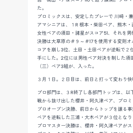
た。
プロミックスは、安定したプレーで 川崎・兼弘
アマシニアは、１R 根本・柴田ペア、熊木
女性ペアの須田・諸星がスコア51、それを男
決勝は大草原の＃９～＃17を使用する変則
コアを崩し3位、土田・土田ペアが逆転で２
手にした。2位には男性ペア対決を制した須
（三）ペア3組が、入った。
３月１日。２日目は、前日と打って変わり快
プロ部門は、３R終了し各部門トップは、以
戦から抜け出した櫻井・阿久津ペア、プロミ
プロオープン決勝、前日からトップを譲る事無
ペアを逆転した三浦・大木ペアが３位となり
プロマスター決勝は、櫻井・阿久津ペアがスコ