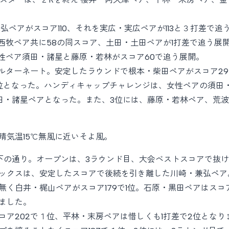
ペアがスコア110、それを実広・実広ペアが113と３打差で追
・西牧ペア共に58の同スコア、土田・土田ペアが1打差で追う展
性ペア須田・諸星と藤原・若林がスコア60で追う展開。
オルターネート。安定したラウンドで根本・柴田ペアがスコア29
位となった。ハンディキャップチャレンジは、女性ペアの須田
田・諸星ペアとなった。また、3位には、藤原・若林ペア、荒
晴気温15℃無風に近いそよ風。
下の通り。オープンは、3ラウンド目、大会ベストスコアで抜
ックスは、安定したスコアで後続を引き離した川崎・兼弘ペア
く白井・梶山ペアがスコア179で1位。石原・黒田ペアはスコ
ました。
ア202で１位、平林・末房ペアは惜しくも1打差で2位となり