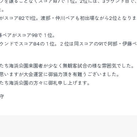
プを譲ることなくスコア187で１位。2位には、3ラウンド目
た。
がスコア82で1位。渡部・仲川ペアも初出場ながら2位となり
藤ペアがスコア98で１位。
ウンドでスコア84の１位。２位は同スコアの91で阿部・伊藤
たち海浜公園来園者が少なく無観客試合の様な雰囲気でした。
思いますが大会運営に御協力頂き有難うございました。
たち海浜公園の方々に御礼申し上げます。
守