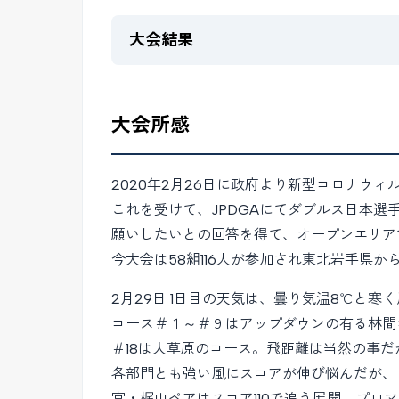
大会結果
大会所感
2020年2月26日に政府より新型コロナウ
これを受けて、JPDGAにてダブルス日本
願いしたいとの回答を得て、オープンエリア
今大会は58組116人が参加され東北岩手県
2月29日 1日目の天気は、曇り気温8℃と
コース＃１～＃９はアップダウンの有る林間
＃18は大草原のコース。飛距離は当然の事
各部門とも強い風にスコアが伸び悩んだが、プ
宮・梶山ペアはスコア110で追う展開。プロ