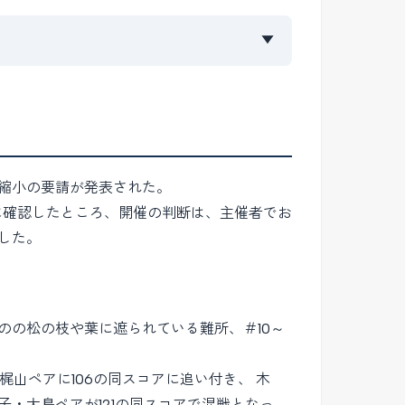
▼
模縮小の要請が発表された。
に確認したところ、開催の判断は、主催者でお
した。
。
のの松の枝や葉に遮られている難所、＃10～
山ペアに106の同スコアに追い付き、 木
子・大島ペアが121の同スコアで混戦となっ