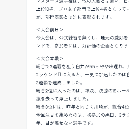
マスターズ選手権は、他の大会とは違い、日
上位10名、プロ女子部門で上位4名となっ
が、部門表彰とは別に表彰されます。
＜大会前日＞
今大会は、公式練習を無くし、地元の愛好者
ンドで、参加者には、好評価の企画となりま
＜大会本戦＞
総合で3連覇を狙う白井が55とやや出遅れ、
2ラウンド目に入ると、一気に加速したのは
3連覇を達成しました。
総合2位に入ったのは、準決、決勝の18ホ
抜き去って浮上しました。
総合3位には、昨年と同じく川崎が、総合4
今回注目を集めたのは、初参加の黒田、3ラウ
年、目が離せない選手です。