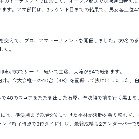
本のトーナメントでは珍しく、オープン形式で決勝進出者を決
ています。アマ部門は、3ラウンド目までの結果で、男女各上位
を交えて、プロ、アマトーナメントを開催しました。39名の
した。
川崎が53でリード、続いて工藤、大滝が54で続きます。
白井。今大会唯一の40台（48）を記録して抜け出しました。
ールで48のスコアをたたき出した石原。準決勝で前を行く黒田
位には、準決勝まで総合2位につけた平林が決勝を乗り切れず、
ンド終了時点で3位タイに付け、最終成績も2アンダーパーで5