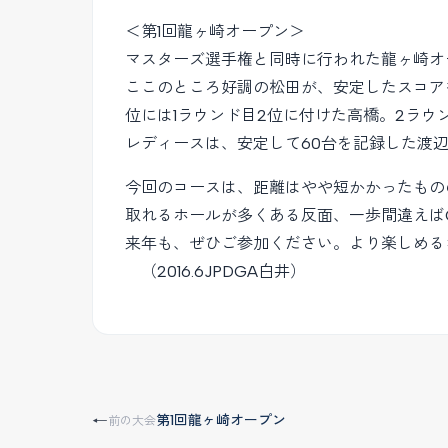
＜第1回龍ヶ崎オープン＞
マスターズ選手権と同時に行われた龍ヶ崎オー
ここのところ好調の松田が、安定したスコア
位には1ラウンド目2位に付けた高橋。2ラ
レディースは、安定して60台を記録した渡
今回のコースは、距離はやや短かかったもの
取れるホールが多くある反面、一歩間違えば
来年も、ぜひご参加ください。より楽しめる
（2016.6JPDGA白井）
第1回龍ヶ崎オープン
←
前の大会