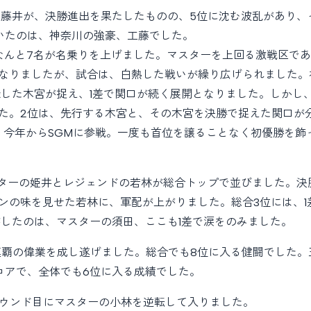
う藤井が、決勝進出を果たしたものの、5位に沈む波乱があり、
いたのは、神奈川の強豪、工藤でした。
、なんと7名が名乗りを上げました。マスターを上回る激戦区で
なりましたが、試合は、白熱した戦いが繰り広げられました。
録した木宮が捉え、1差で関口が続く展開となりました。しかし
た。2位は、先行する木宮と、その木宮を決勝で捉えた関口が
、今年からSGMに参戦。一度も首位を譲ることなく初優勝を飾
スターの姫井とレジェンドの若林が総合トップで並びました。決
の味を見せた若林に、軍配が上がりました。総合3位には、1差
がしたのは、マスターの須田、ここも1差で涙をのみました。
連覇の偉業を成し遂げました。総合でも8位に入る健闘でした
コアで、全体でも6位に入る成績でした。
ラウンド目にマスターの小林を逆転して入りました。