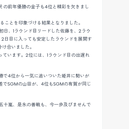
その前年優勝の金子も4位と精彩を欠きまし
あることを印象づける結果となりました。
初日、1ラウンド目リードした佐藤を、2ラウ
、2日目に入っても安定したラウンドを展開す
分け合いました。
っています。2位には、1ラウンド目の出遅れ
勝で4位から一気に追いついた姫井に勢いが
でSGMの山田が、4位もSGMの有賀が同じ
。五十嵐、是永の善戦も、今一歩及びませんで