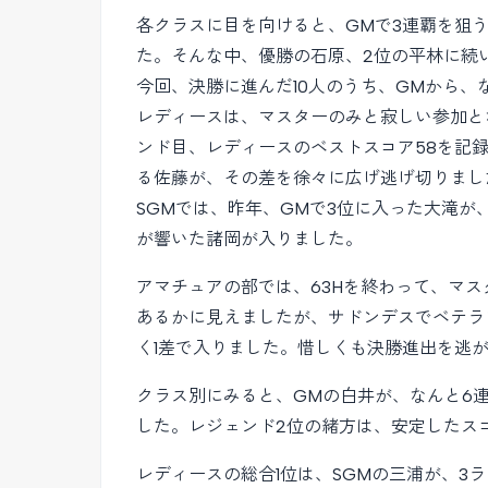
各クラスに目を向けると、GMで3連覇を狙
た。そんな中、優勝の石原、2位の平林に続
今回、決勝に進んだ10人のうち、GMから
レディースは、マスターのみと寂しい参加と
ンド目、レディースのベストスコア58を記
る佐藤が、その差を徐々に広げ逃げ切りまし
SGMでは、昨年、GMで3位に入った大滝が
が響いた諸岡が入りました。
アマチュアの部では、63Hを終わって、マ
あるかに見えましたが、サドンデスでベテラン
く1差で入りました。惜しくも決勝進出を逃
クラス別にみると、GMの白井が、なんと6
した。レジェンド2位の緒方は、安定したス
レディースの総合1位は、SGMの三浦が、3