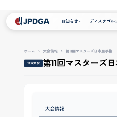
お知らせ
ディスクゴル
ホーム
>
大会情報
>
第11回マスターズ日本選手権
第11回マスターズ
公式大会
大会情報